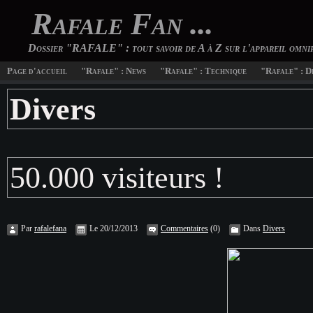
Rafale Fan ...
Dossier "RAFALE" : tout savoir de A à Z sur l'appareil omn
Page d'accueil
"Rafale" : News
"Rafale" : Technique
"Rafale" : D
Divers
50.000 visiteurs !
Par
rafalefana
Le 20/12/2013
Commentaires
(0)
Dans
Divers