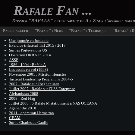
Rafale Fan ...
Dossier "RAFALE" : tout savoir de A à Z sur l'appareil omn
Page d'accueil
"Rafale" : News
"Rafale" : Technique
"Rafale" : D
Une journée en Jordanie
Exercice trilatéral TEI 2015 / 2017
Sur les Porte-avions US
Opération OKRA en 2014
ASSP
1986 - 1994 : Rafale A
Les essais en vol (1998)
Novembre 2001 : Mission Héraclès
Tactical Leadership Programme 2004-5
2007 : Rafale sur l'Afghanistan
Juillet 2007 : Rafale sur l'USS Enterprise
Afghanistan 2008
2008 : Red Flag
Juillet 2008 : 6 Rafale M stationnent à NAS OCEANA
Agapanthe 2010
2011 : opération Harmattan
CEAM
Sur le Charles de Gaulle