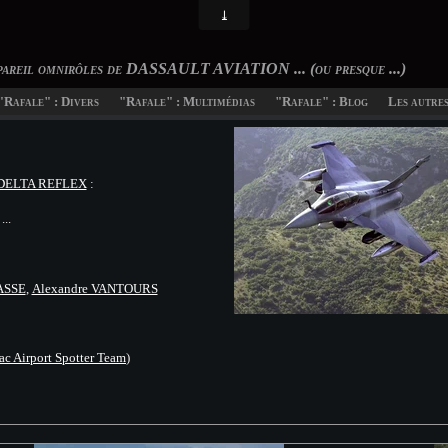
pareil omnirôles de DASSAULT AVIATION ... (ou presque ...)
"Rafale" : Divers
"Rafale" : Multimédias
"Rafale" : Blog
Les autres 
DELTA REFLEX
:
...
ASSE
,
Alexandre VANTOURS
 Airport Spotter Team
)