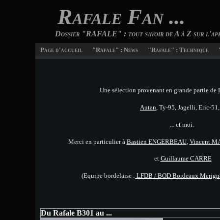
Rafale Fan ...
Dossier "RAFALE" : tout savoir de A à Z sur l'ap
Page d'accueil
"Rafale" : News
"Rafale" : Technique
Une sélection provenant en grande partie de
Autan
, Ty-95, Jagelli, Eric-51, 
... et moi.
Merci en particulier à
Bastien ENGERBEAU
,
Vincent M
et
Guillaume CARRE
(Equipe bordelaise :
LFDB / BOD Bordeaux Merignac
Du Rafale B301 au ...