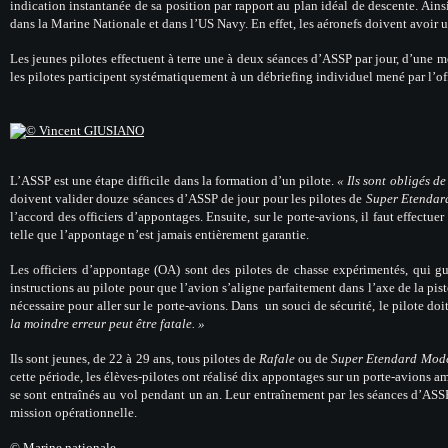
indication instantanée de sa position par rapport au plan idéal de descente. Ains
dans la Marine Nationale et dans l’US Navy. En effet, les aéronefs doivent avoir
Les jeunes pilotes effectuent à terre une à deux séances d’ASSP par jour, d’une m
les pilotes participent systématiquement à un débriefing individuel mené par l’offic
L’ASSP est une étape difficile dans la formation d’un pilote.
« Ils sont obligés de
doivent valider douze séances d’ASSP de jour pour les pilotes de
Super Etendar
l’accord des officiers d’appontages. Ensuite, sur le porte-avions, il faut effectu
telle que l’appontage n’est jamais entièrement garantie.
Les officiers d’appontage (OA) sont des pilotes de chasse expérimentés, qui gui
instructions au pilote pour que l’avion s’aligne parfaitement dans l’axe de la piste
nécessaire pour aller sur le porte-avions. Dans un souci de sécurité, le pilote d
la moindre erreur peut être fatale. »
Ils sont jeunes, de 22 à 29 ans, tous pilotes de
Rafale
ou de
Super Etendard Mode
cette période, les élèves-pilotes ont réalisé dix appontages sur un porte-avions a
se sont entraînés au vol pendant un an. Leur entraînement par les séances d’ASSP 
mission opérationnelle.
©
Marine nationale