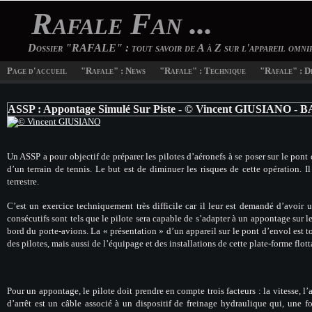
Rafale Fan ...
Dossier "RAFALE" : tout savoir de A à Z sur l'appareil omn
Page d'accueil
"Rafale" : News
"Rafale" : Technique
"Rafale" : D
ASSP : Appontage Simulé Sur Piste - © Vincent GIUSIANO - BA
Un ASSP a pour objectif de préparer les pilotes d’aéronefs à se poser sur le pon
d’un terrain de tennis. Le but est de diminuer les risques de cette opération. Il
terrestre.
C’est un exercice techniquement très difficile car il leur est demandé d’avoir u
consécutifs sont tels que le pilote sera capable de s’adapter à un appontage sur l
bord du porte-avions. La « présentation » d’un appareil sur le pont d’envol est t
des pilotes, mais aussi de l’équipage et des installations de cette plate-forme flot
Pour un appontage, le pilote doit prendre en compte trois facteurs : la vitesse, l’al
d’arrêt est un câble associé à un dispositif de freinage hydraulique qui, une f