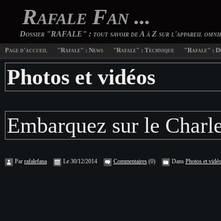
Rafale Fan ...
Dossier "RAFALE" : tout savoir de A à Z sur l'appareil omn
Page d'accueil
"Rafale" : News
"Rafale" : Technique
"Rafale" : D
Photos et vidéos
Embarquez sur le Charle
Par
rafalefana
Le 30/12/2014
Commentaires
(0)
Dans
Photos et vidé