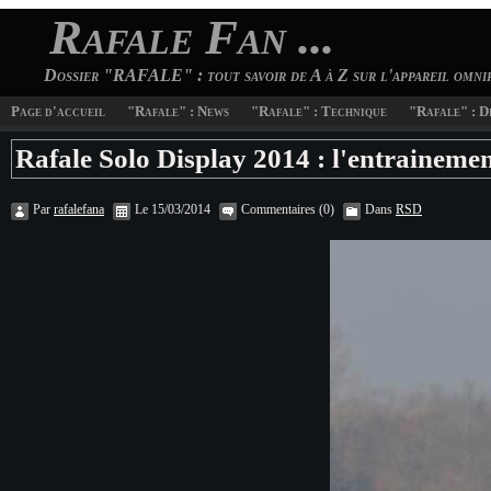
Rafale Fan ...
Dossier "RAFALE" : tout savoir de A à Z sur l'appareil omn
Page d'accueil
"Rafale" : News
"Rafale" : Technique
"Rafale" : D
Rafale Solo Display 2014 : l'entrainemen
Par
rafalefana
Le 15/03/2014
Commentaires (0)
Dans
RSD