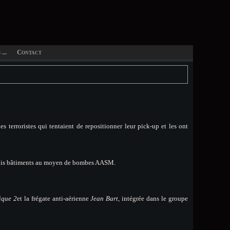
...
Contact
s terroristes qui tentaient de repositionner leur pick-up et les ont
uit trois bâtiments au moyen de bombes AASM.
ique 2
et la frégate anti-aérienne
Jean Bart
, intégrée dans le groupe