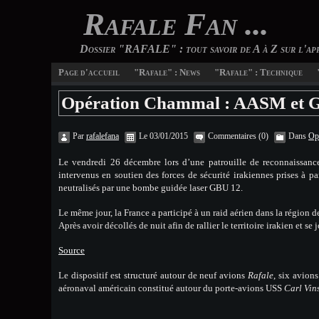
Rafale Fan ...
Dossier "RAFALE" : tout savoir de A à Z sur l'ap
Page d'accueil
"Rafale" : News
"Rafale" : Technique
Opération Chammal : AASM et G
Par
rafalefana
Le 03/01/2015
Commentaires (0)
Dans
Op
Le vendredi 26 décembre lors d’une patrouille de reconnaissance
intervenus en soutien des forces de sécurité irakiennes prises à p
neutralisés par une bombe guidée laser GBU 12.
Le même jour, la France a participé à un raid aérien dans la région d
Après avoir décollés de nuit afin de rallier le territoire irakien et 
Source
Le dispositif est structuré autour de neuf avions
Rafale
, six avion
aéronaval américain constitué autour du porte-avions USS
Carl Vin