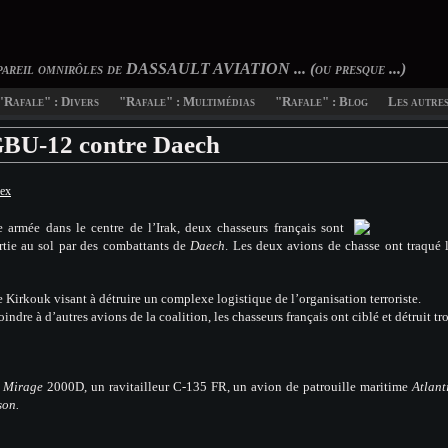
pareil omnirôles de DASSAULT AVIATION ... (ou presque ...)
"Rafale" : Divers
"Rafale" : Multimédias
"Rafale" : Blog
Les autres 
BU-12 contre Daech
ex
 armée dans le centre de l’Irak, deux chasseurs français sont
artie au sol par des combattants de
Daech
. Les deux avions de chasse ont traqué le
e Kirkouk visant à détruire un complexe logistique de l’organisation terroriste.
se joindre à d’autres avions de la coalition, les chasseurs français ont ciblé et détr
s
Mirage
2000D, un ravitailleur C-135 FR, un avion de patrouille maritime
Atlant
son.