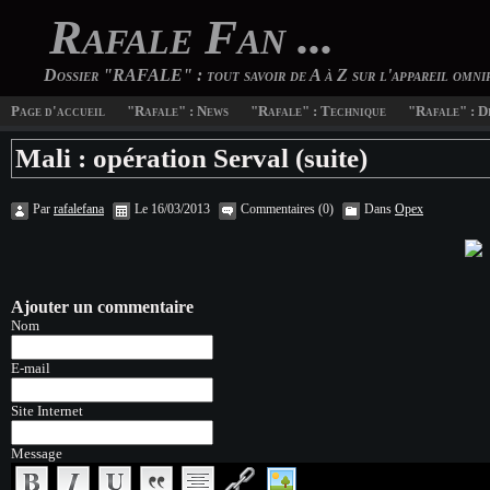
Rafale Fan ...
Dossier "RAFALE" : tout savoir de A à Z sur l'appareil omn
Page d'accueil
"Rafale" : News
"Rafale" : Technique
"Rafale" : D
Mali : opération Serval (suite)
Par
rafalefana
Le 16/03/2013
Commentaires (0)
Dans
Opex
Ajouter un commentaire
Nom
E-mail
Site Internet
Message