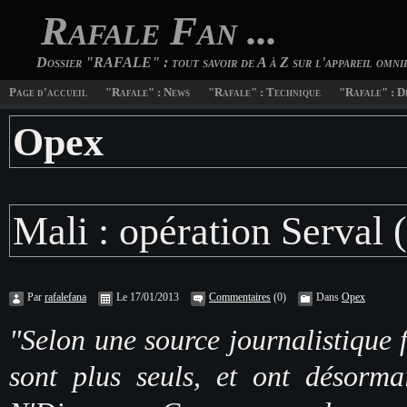
Rafale Fan ...
Dossier "RAFALE" : tout savoir de A à Z sur l'appareil omn
Page d'accueil
"Rafale" : News
"Rafale" : Technique
"Rafale" : D
Opex
Mali : opération Serval (
Par
rafalefana
Le 17/01/2013
Commentaires
(0)
Dans
Opex
"Selon une source journalistiqu
sont plus seuls, et ont désorm