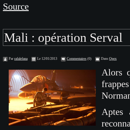
Source
Mali : opération Serval
Par
rafalefana
Le 12/01/2013
Commentaires
(0)
Dans
Opex
Alors q
frappe
Normand
Aptes 
reconna